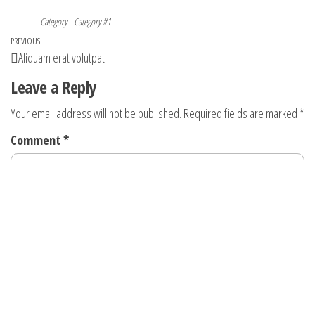
Category
Category #1
Post
Previous
PREVIOUS
Aliquam erat volutpat
navigation
Post
Leave a Reply
Your email address will not be published.
Required fields are marked
*
Comment
*