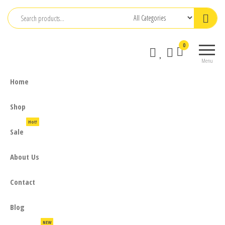
Skip
to
the
0
content
Menu
Home
Shop
Hot!
Sale
About Us
Contact
Blog
NEW