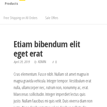
Products
Free Shipping on All Orders
Sale Offers
Etiam bibendum elit
eget erat
April 29, 2019
By
ADMIN
0
Cras elementum. Fusce nibh. Nullam sit amet magna in
magna gravida vehicula. Integer tempor. Vestibulum erat
nulla, ullamcorper nec, rutrum non, nonummy ac, erat.
Maecenas sollicitudin. Integer imperdiet lectus quis
justo. Nullam faucibus mi quis velit. Duis viverra diam non